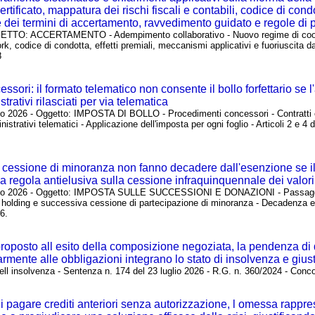
tificato, mappatura dei rischi fiscali e contabili, codice di cond
e dei termini di accertamento, ravvedimento guidato e regole di
 OGGETTO: ACCERTAMENTO - Adempimento collaborativo - Nuovo regime di coop
ork, codice di condotta, effetti premiali, meccanismi applicativi e fuoriuscita
8
sori: il formato telematico non consente il bollo forfettario se l'a
rativi rilasciati per via telematica
lio 2026 - Oggetto: IMPOSTA DI BOLLO - Procedimenti concessori - Contratti e a
istrativi telematici - Applicazione dell'imposta per ogni foglio - Articoli 2 e 4 
essione di minoranza non fanno decadere dall'esenzione se il don
 la regola antielusiva sulla cessione infraquinquennale dei valori
1 luglio 2026 - Oggetto: IMPOSTA SULLE SUCCESSIONI E DONAZIONI - Passaggio
in holding e successiva cessione di partecipazione di minoranza - Decadenza es
6.
roposto all esito della composizione negoziata, la pendenza di de
armente alle obbligazioni integrano lo stato di insolvenza e giust
e dell insolvenza - Sentenza n. 174 del 23 luglio 2026 - R.G. n. 360/2024 - Conc
i pagare crediti anteriori senza autorizzazione, l omessa rappresen