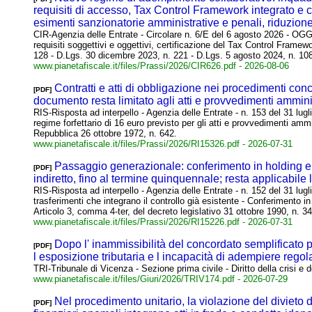
requisiti di accesso, Tax Control Framework integrato e cer
esimenti sanzionatorie amministrative e penali, riduzion
CIR-Agenzia delle Entrate - Circolare n. 6/E del 6 agosto 2026 -
requisiti soggettivi e oggettivi, certificazione del Tax Control Framew
128 - D.Lgs. 30 dicembre 2023, n. 221 - D.Lgs. 5 agosto 2024, n. 10
www.pianetafiscale.it/files/Prassi/2026/CIR626.pdf
- 2026-08-06
Contratti e atti di obbligazione nei procedimenti conces
[PDF]
documento resta limitato agli atti e provvedimenti amminist
RIS-Risposta ad interpello - Agenzia delle Entrate - n. 153 del 31 lug
regime forfettario di 16 euro previsto per gli atti e provvedimenti ammin
Repubblica 26 ottobre 1972, n. 642.
www.pianetafiscale.it/files/Prassi/2026/RI15326.pdf
- 2026-07-31
Passaggio generazionale: conferimento in holding e c
[PDF]
indiretto, fino al termine quinquennale; resta applicabile
RIS-Risposta ad interpello - Agenzia delle Entrate - n. 152 del 3
trasferimenti che integrano il controllo già esistente - Conferimento 
Articolo 3, comma 4-ter, del decreto legislativo 31 ottobre 1990, n. 34
www.pianetafiscale.it/files/Prassi/2026/RI15226.pdf
- 2026-07-31
Dopo l' inammissibilità del concordato semplificato p
[PDF]
l esposizione tributaria e l incapacità di adempiere regol
TRI-Tribunale di Vicenza - Sezione prima civile - Diritto della crisi 
www.pianetafiscale.it/files/Giuri/2026/TRIV174.pdf
- 2026-07-29
Nel procedimento unitario, la violazione del divieto d
[PDF]