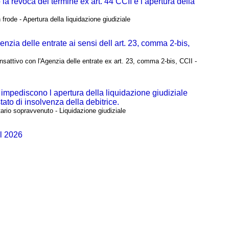
 la revoca del termine ex art. 44 CCII e l apertura della
frode - Apertura della liquidazione giudiziale
nzia delle entrate ai sensi dell art. 23, comma 2-bis,
nsattivo con l'Agenzia delle entrate ex art. 23, comma 2-bis, CCII -
n impediscono l apertura della liquidazione giudiziale
tato di insolvenza della debitrice.
ario sopravvenuto - Liquidazione giudiziale
el 2026