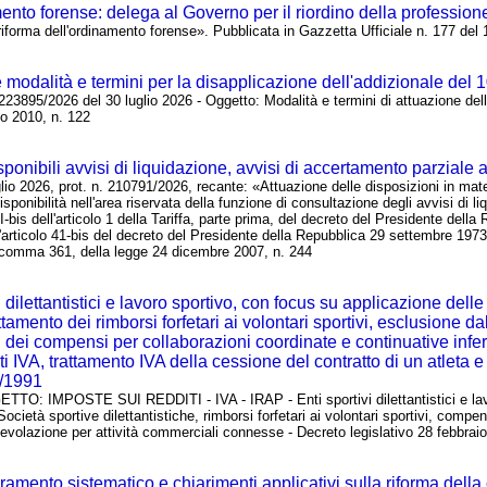
ento forense: delega al Governo per il riordino della profession
iforma dell'ordinamento forense». Pubblicata in Gazzetta Ufficiale n. 177 del
te modalità e termini per la disapplicazione dell'addizionale del 
223895/2026 del 30 luglio 2026 - Oggetto: Modalità e termini di attuazione delle
io 2010, n. 122
ponibili avvisi di liquidazione, avvisi di accertamento parziale a
lio 2026, prot. n. 210791/2026, recante: «Attuazione delle disposizioni in mate
isponibilità nell'area riservata della funzione di consultazione degli avvisi di 
bis dell'articolo 1 della Tariffa, parte prima, del decreto del Presidente della
articolo 41-bis del decreto del Presidente della Repubblica 29 settembre 1973, 
1, comma 361, della legge 24 dicembre 2007, n. 244
ivi dilettantistici e lavoro sportivo, con focus su applicazione de
rattamento dei rimborsi forfetari ai volontari sportivi, esclusione 
ei compensi per collaborazioni coordinate e continuative inferi
ti IVA, trattamento IVA della cessione del contratto di un atleta
8/1991
TTO: IMPOSTE SUI REDDITI - IVA - IRAP - Enti sportivi dilettantistici e lavoro
- Società sportive dilettantistiche, rimborsi forfetari ai volontari sportivi, comp
agevolazione per attività commerciali connesse - Decreto legislativo 28 febbraio
mento sistematico e chiarimenti applicativi sulla riforma dell