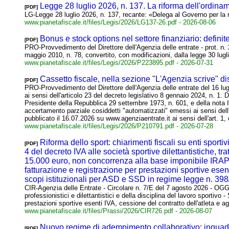
Legge 28 luglio 2026, n. 137. La riforma dell'ordinam
[PDF]
LG-Legge 28 luglio 2026, n. 137, recante: «Delega al Governo per la r
www.pianetafiscale.it/files/Legis/2026/LG137-26.pdf
- 2026-08-06
Bonus e stock options nel settore finanziario: defini
[PDF]
PRO-Provvedimento del Direttore dell'Agenzia delle entrate - prot. n. 
maggio 2010, n. 78, convertito, con modificazioni, dalla legge 30 lugl
www.pianetafiscale.it/files/Legis/2026/P223895.pdf
- 2026-07-31
Cassetto fiscale, nella sezione "L'Agenzia scrive" dis
[PDF]
PRO-Provvedimento del Direttore dell'Agenzia delle entrate del 16 lug
ai sensi dell'articolo 23 del decreto legislativo 8 gennaio 2024, n. 1. D
Presidente della Repubblica 29 settembre 1973, n. 601, e della nota II-
accertamento parziale cosiddetti "automatizzati" emessi ai sensi dell'
pubblicato il 16.07.2026 su www.agenziaentrate.it ai sensi dell'art. 
www.pianetafiscale.it/files/Legis/2026/P210791.pdf
- 2026-07-28
Riforma dello sport: chiarimenti fiscali su enti sport
[PDF]
4 del decreto IVA alle società sportive dilettantistiche, t
15.000 euro, non concorrenza alla base imponibile IRAP d
fatturazione e registrazione per prestazioni sportive esen
scopi istituzionali per ASD e SSD in regime legge n. 39
CIR-Agenzia delle Entrate - Circolare n. 7/E del 7 agosto 2026 - OGGE
professionistici e dilettantistici e della disciplina del lavoro sportivo 
prestazioni sportive esenti IVA, cessione del contratto dell'atleta e 
www.pianetafiscale.it/files/Prassi/2026/CIR726.pdf
- 2026-08-07
Nuovo regime di adempimento collaborativo: inquadra
[PDF]