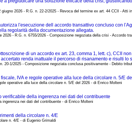
e a pregiudicare una soluzione efficace della crisi, giustificando
giugno 2026 - R.G. n. 22-2/2025 - Revoca del termine ex art. 44 CCII - Atti in 
autorizza l'esecuzione dell accordo transattivo concluso con l'Age
della regolarità della documentazione allegata.
le 2026 - R.G. n. 6755/2026 - Composizione negoziata della crisi - Accordo tra
ttoscrizione di un accordo ex art. 23, comma 1, lett. c), CCII no
certato renda inattuale il percorso di risanamento e risulti lo s
 n. 20-1/2025 - Composizione negoziata conclusa positivamente - Debito tribut
iscale, IVA e regole operative alla luce della circolare n. 5/E d
le operative alla luce della circolare n. 5/E del 2026 - di Enrico Molteni
o verificabile della ingerenza nei dati del contribuente
la ingerenza nei dati del contribuente - di Enrico Molteni
imenti della circolare n. 4/E
olare n. 4/E - di Eugenio Grimaldi