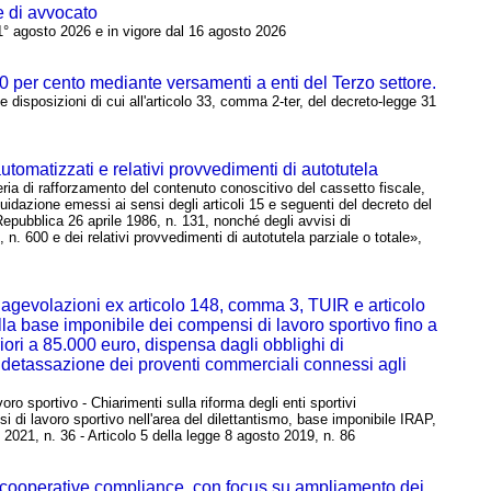
e di avvocato
 1° agosto 2026 e in vigore dal 16 agosto 2026
10 per cento mediante versamenti a enti del Terzo settore.
 disposizioni di cui all'articolo 33, comma 2-ter, del decreto-legge 31
utomatizzati e relativi provvedimenti di autotutela
ria di rafforzamento del contenuto conoscitivo del cassetto fiscale,
liquidazione emessi ai sensi degli articoli 15 e seguenti del decreto del
 Repubblica 26 aprile 1986, n. 131, nonché degli avvisi di
n. 600 e dei relativi provvedimenti di autotutela parziale o totale»,
lle agevolazioni ex articolo 148, comma 3, TUIR e articolo
dalla base imponibile dei compensi di lavoro sportivo fino a
ori a 85.000 euro, dispensa dagli obblighi di
 e detassazione dei proventi commerciali connessi agli
 sportivo - Chiarimenti sulla riforma degli enti sportivi
ensi di lavoro sportivo nell'area del dilettantismo, base imponibile IRAP,
 2021, n. 36 - Articolo 5 della legge 8 agosto 2019, n. 86
a cooperative compliance, con focus su ampliamento dei