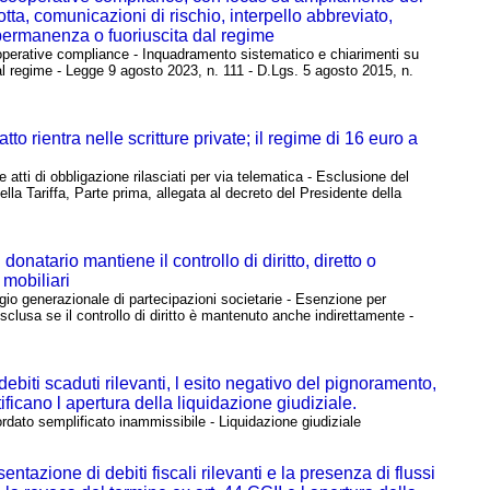
otta, comunicazioni di rischio, interpello abbreviato,
 permanenza o fuoriuscita dal regime
erative compliance - Inquadramento sistematico e chiarimenti su
 dal regime - Legge 9 agosto 2023, n. 111 - D.Lgs. 5 agosto 2015, n.
tto rientra nelle scritture private; il regime di 16 euro a
tti di obbligazione rilasciati per via telematica - Esclusione del
della Tariffa, Parte prima, allegata al decreto del Presidente della
atario mantiene il controllo di diritto, diretto o
 mobiliari
 generazionale di partecipazioni societarie - Esenzione per
clusa se il controllo di diritto è mantenuto anche indirettamente -
biti scaduti rilevanti, l esito negativo del pignoramento,
ificano l apertura della liquidazione giudiziale.
ordato semplificato inammissibile - Liquidazione giudiziale
tazione di debiti fiscali rilevanti e la presenza di flussi