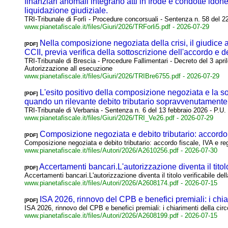
finanziari anomali integrano atti in frode e condotte idone
liquidazione giudiziale.
TRI-Tribunale di Forlì - Procedure concorsuali - Sentenza n. 58 del 22 
www.pianetafiscale.it/files/Giuri/2026/TRForli5.pdf
- 2026-07-29
Nella composizione negoziata della crisi, il giudice 
[PDF]
CCII, previa verifica della sottoscrizione dell'accordo e 
TRI-Tribunale di Brescia - Procedure Fallimentari - Decreto del 3 apri
Autorizzazione all esecuzione
www.pianetafiscale.it/files/Giuri/2026/TRIBre6755.pdf
- 2026-07-29
L'esito positivo della composizione negoziata e la so
[PDF]
quando un rilevante debito tributario sopravvenutamente ac
TRI-Tribunale di Verbania - Sentenza n. 6 del 13 febbraio 2026 - P.U.
www.pianetafiscale.it/files/Giuri/2026/TRI_Ve26.pdf
- 2026-07-29
Composizione negoziata e debito tributario: accordo f
[PDF]
Composizione negoziata e debito tributario: accordo fiscale, IVA e rego
www.pianetafiscale.it/files/Autori/2026/A2610256.pdf
- 2026-07-30
Accertamenti bancari.L'autorizzazione diventa il titol
[PDF]
Accertamenti bancari.L'autorizzazione diventa il titolo verificabile del
www.pianetafiscale.it/files/Autori/2026/A2608174.pdf
- 2026-07-15
ISA 2026, rinnovo del CPB e benefici premiali: i chiar
[PDF]
ISA 2026, rinnovo del CPB e benefici premiali: i chiarimenti della circ
www.pianetafiscale.it/files/Autori/2026/A2608199.pdf
- 2026-07-15