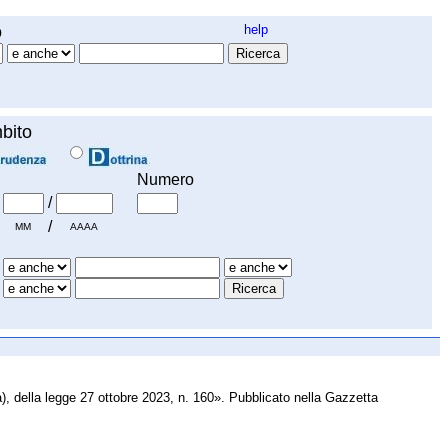
o
help
bito
Numero
/
/
MM
AAAA
a), della legge 27 ottobre 2023, n. 160». Pubblicato nella Gazzetta